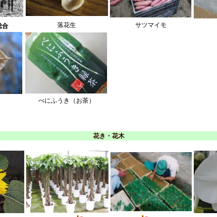
落花生
サツマイモ
総合
べにふうき（お茶）
花き・花木