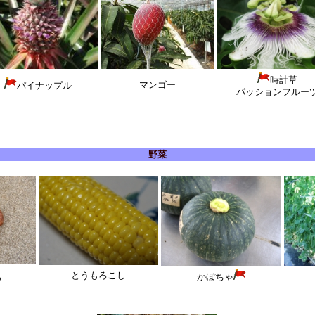
時計草
マンゴー
パイナップル
パッションフルー
野菜
とうもろこし
も
かぼちゃ