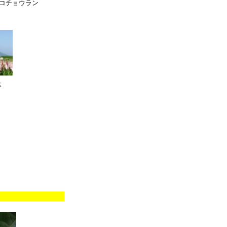
コチョウラン
ス