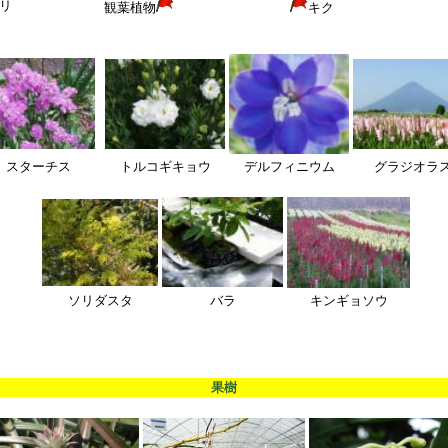
リ
観葉植物
キク
スターチス
トルコギキョウ
デルフィニウム
グラジオラ
ソリダスタ
バラ
キンギョソウ
果樹