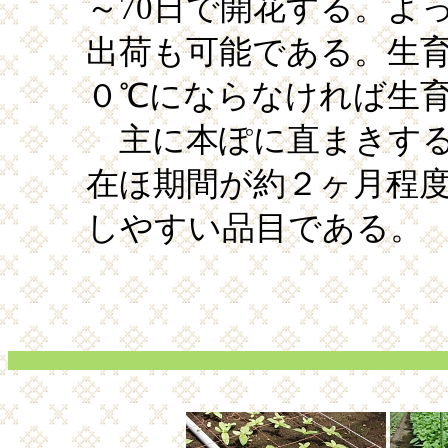
～70日で開花する。よ
出荷も可能である。生育
０℃にならなければ生
主に本ぽに直まきする
在ほ期間が約２ヶ月程
しやすい品目である。