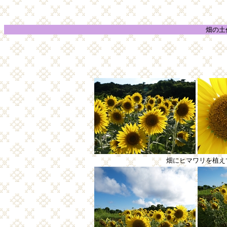
畑の土
畑にヒマワリを植え