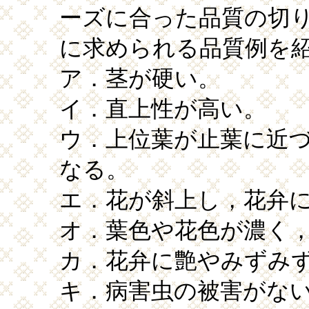
ーズに合った品質の切
に求められる品質例を
ア．茎が硬い。
イ．直上性が高い。
ウ．上位葉が止葉に近
なる。
エ．花が斜上し，花弁
オ．葉色や花色が濃く
カ．花弁に艶やみずみ
キ．病害虫の被害がな