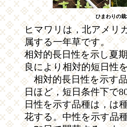
ひまわりの栽
ヒマワリは，北アメリ
属する一年草です。
相対的長日性を示し夏
良により相対的短日性
相対的長日性を示す品
日ほど，短日条件下で8
日性を示す品種は，は種
花する。中性を示す品種