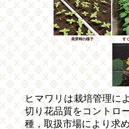
発芽時の様子
す
ヒマワリは栽培管理に
切り花品質をコントロ
種，取扱市場により求