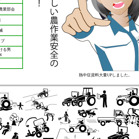
農業部会
顔
械
ラブ
ける男
Ｘ
熱中症資料大量UPしました。