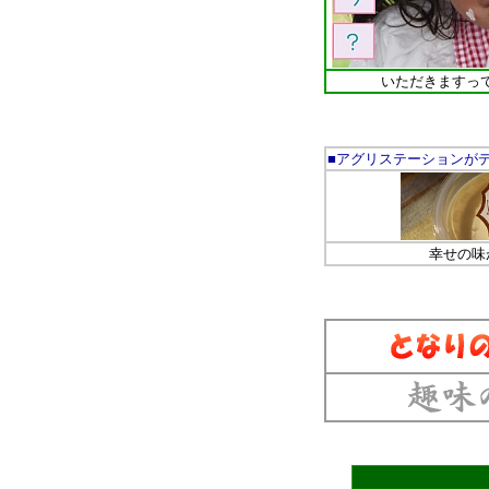
いただきますっ
■アグリステーションが
幸せの味