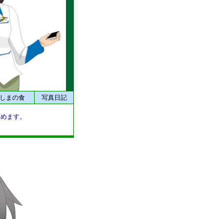
しまの食
写真日記
しめます。