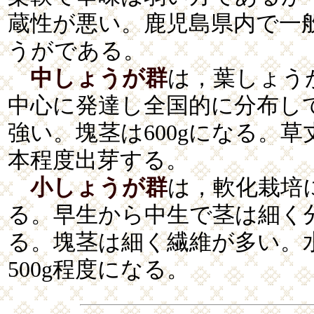
蔵性が悪い。鹿児島県内で一
うがである。
中しょうが群
は，葉しょう
中心に発達し全国的に分布し
強い。塊茎は600gになる。草
本程度出芽する。
小しょうが群
は，軟化栽培
る。早生から中生で茎は細く
る。塊茎は細く繊維が多い。
500g程度になる。