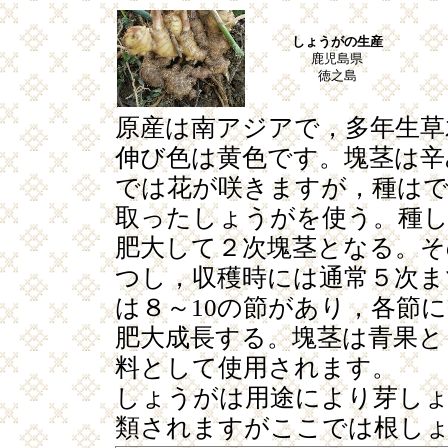
しょうがの生産
鹿児島県
徳之島
原産は南アジアで，多年生草
伸び色は黄色です。塊茎は辛
では花が咲きますが，種は
取ったしょうがを使う。種
肥大して２次塊茎となる。そ
つし，収穫時には通常５次ま
は８～10の節があり，各節
肥大成長する。塊茎は青果と
料として使用されます。
しょうがは用途により芽し
類されますがここでは根し