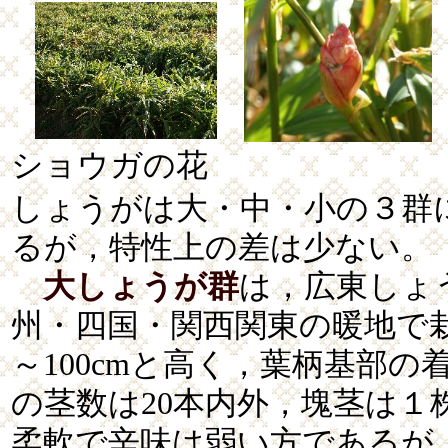
ショウガの花
しょうがは大・中・小の３群
るが，特性上の差は少ない。
大しょうが群
は，広東しょ
州・四国・関西関東の暖地で
～100cmと高く，葉柄基部
の茎数は20本内外，塊茎は１株
柔軟で辛味は弱い方であるが