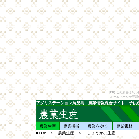
[PR] この広告は
ホームページを更新
アグリステーション鹿児島 農業情報総合サイト 子供
農業生産
農業機械
農業をやる
農業素材
■TOP
＞
農業生産
＞ しょうがの生産