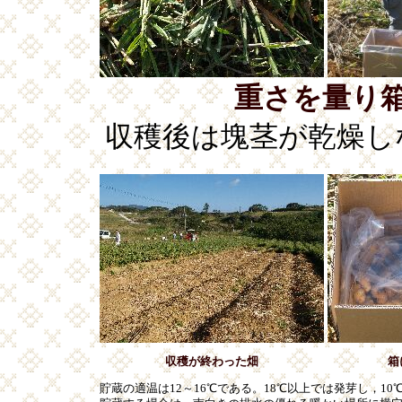
重さを量り
収穫後は塊茎が乾燥し
収穫が終わった畑
箱
貯蔵の適温は12～16℃である。18℃以上では発芽し，1