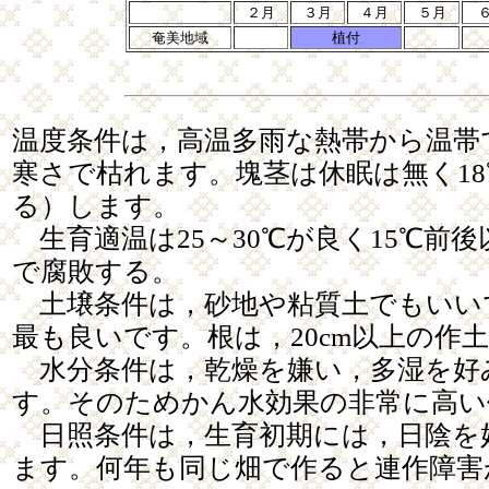
２月
３月
４月
５月
奄美地域
植付
温度条件は，高温多雨な熱帯から温帯
寒さで枯れます。塊茎は休眠は無く1
る）します。
生育適温は25～30℃が良く15℃前
で腐敗する。
土壌条件は，砂地や粘質土でもいい
最も良いです。根は，20cm以上の作
水分条件は，乾燥を嫌い，多湿を好
す。そのためかん水効果の非常に高い
日照条件は，生育初期には，日陰を
ます。何年も同じ畑で作ると連作障害