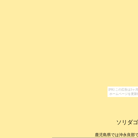
[PR] この広告は
ホームページを更新
ソリダ
鹿児島県では沖永良部