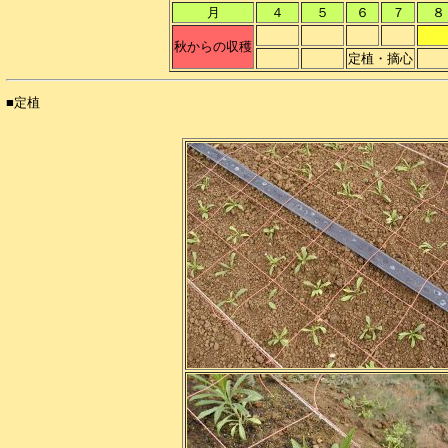
月
４
５
６
７
秋からの収穫
定植・摘心
■定植