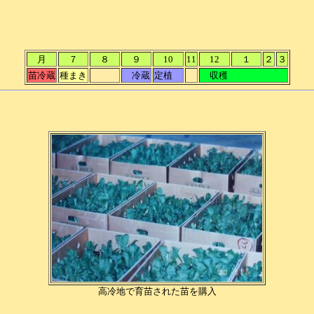
月
７
８
９
10
11
12
１
２
３
苗冷蔵
種まき
冷蔵
定植
収穫
高冷地で育苗された苗を購入