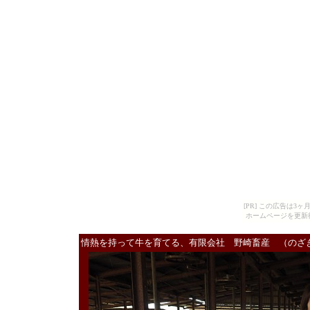
[PR] この広告は
ホームページを更新
情熱を持って牛を育てる、有限会社 野崎畜産 （のざ