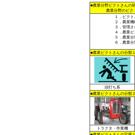
■農業分野ピクトさんの
農業分野のピクトさん
１．ピクト
２．農業機
３．管理さ
４．農業ピ
５．農業分
６．農業分
■農業ピクトさんの分類
頭打ち系
■農業ピクトさんの分類
トラクタ・作業機
■農業ピクトさんの宝庫