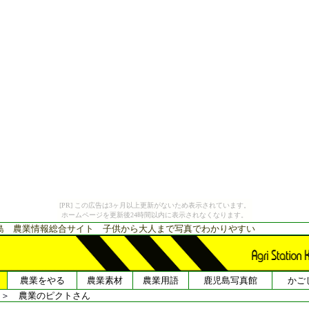
[PR] この広告は3ヶ月以上更新がないため表示されています。
ホームページを更新後24時間以内に表示されなくなります。
島 農業情報総合サイト 子供から大人まで写真でわかりやすい
農業をやる
農業素材
農業用語
鹿児島写真館
かご
＞
農業のピクトさん