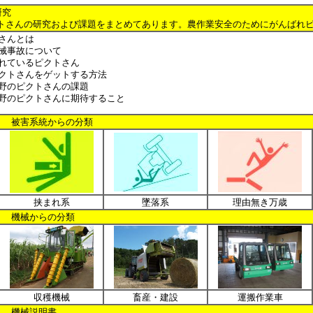
研究
の研究および課題をまとめてあります。農作業安全のためにがんばれピ
さんとは
械事故について
れているピクトさん
クトさんをゲットする方法
野のピクトさんの課題
野のピクトさんに期待すること
１ 被害系統からの分類
挟まれ系
墜落系
理由無き万歳
２ 機械からの分類
収穫機械
畜産・建設
運搬作業車
１ 機械説明書