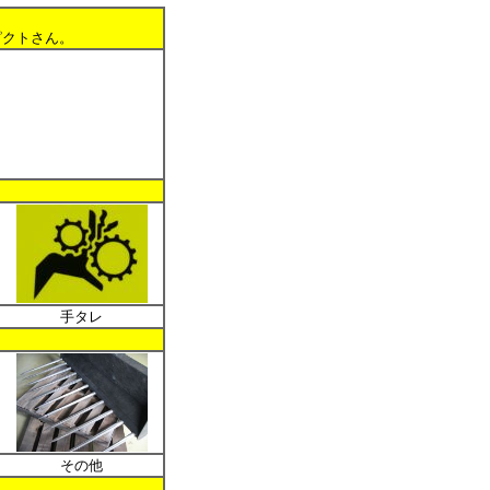
クトさん。
手タレ
その他