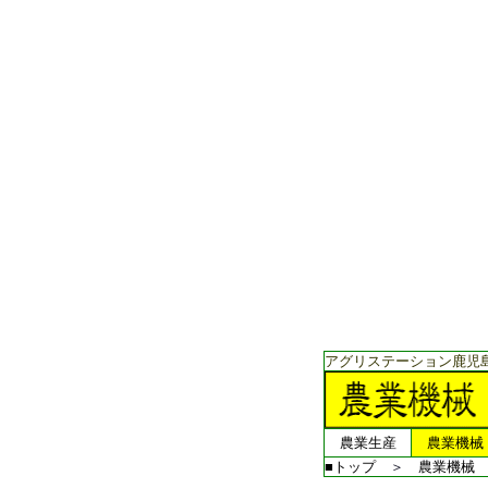
アグリステーション鹿児
農業生産
農業機械
■トップ
＞
農業機械