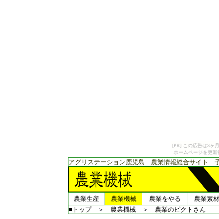
[PR] この広告は
ホームページを更新
アグリステーション鹿児島 農業情報総合サイト 
農業生産
農業機械
農業をやる
農業素
■トップ
＞
農業機械
＞
農業のピクトさん