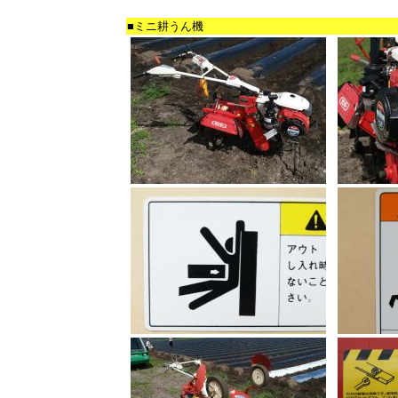
■ミニ耕うん機