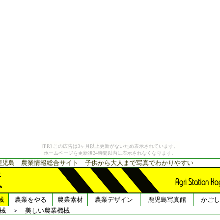
[PR] この広告は3ヶ月以上更新がないため表示されています。
ホームページを更新後24時間以内に表示されなくなります。
鹿児島 農業情報総合サイト 子供から大人まで写真でわかりやすい
械
農業をやる
農業素材
農業デザイン
鹿児島写真館
かごし
械
＞
美しい農業機械