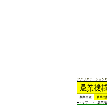
アグリステーション
農業生産
農業機
■トップ
＞
農業機