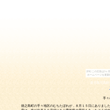
[PR] この広告は
ホームページを更新
鹿児島写真館
手々
徳之島町の手々地区のむちたぼれが，８月１５日にありまし