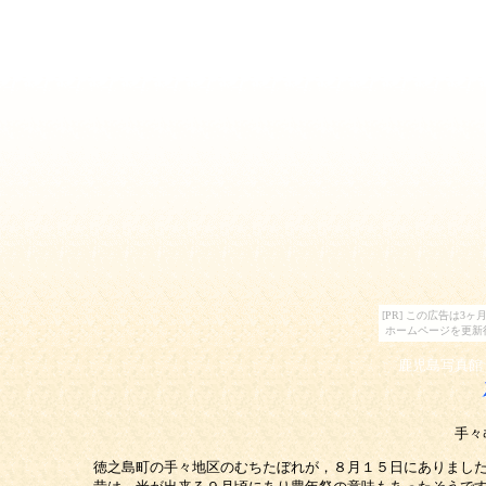
[PR] この広告は
ホームページを更新
鹿児島写真館
手々
徳之島町の手々地区のむちたぼれが，８月１５日にありまし