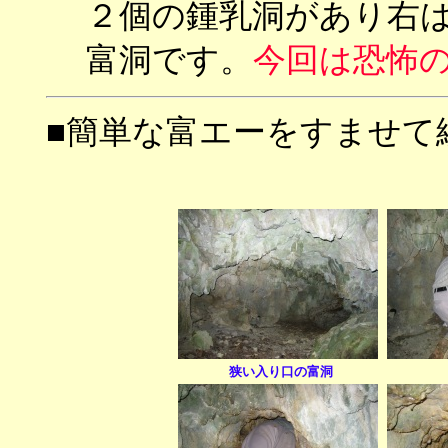
２個の鍾乳洞があり右
富洞です。
今回は恐怖
■簡単な富エーをすませて
狭い入り口の富洞