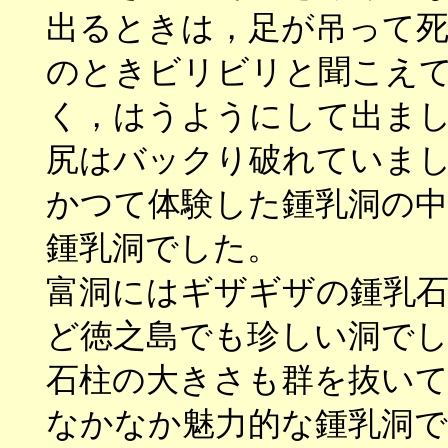
出るときは，足が吊って
のときビリビリと聞こえ
く，はうようにして出ま
尻はバックり破れていま
かつて体験した鍾乳洞の
鍾乳洞でした。
富洞にはギザギザの鍾乳石
ど徳之島でも珍しい洞で
石柱の大きさも群を抜い
なかなか魅力的な鍾乳洞