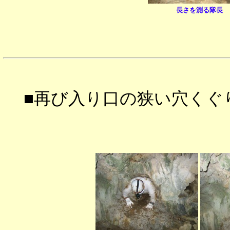
長さを測る隊長
■再び入り口の狭い穴くぐ